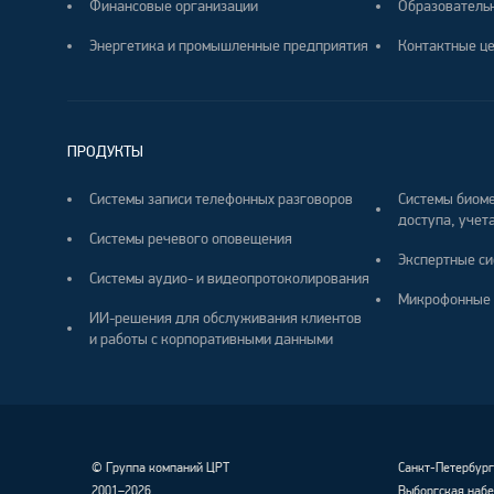
Финансовые организации
Образователь
Энергетика и промышленные предприятия
Контактные ц
ПРОДУКТЫ
Системы записи телефонных разговоров
Системы биоме
доступа, учета
Системы речевого оповещения
Экспертные си
Системы аудио- и видеопротоколирования
Микрофонные 
ИИ-решения для обслуживания клиентов
и работы с корпоративными данными
©
Группа компаний ЦРТ
Санкт-Петербур
2001–2026
Выборгская набе