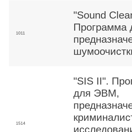
"Sound Clean
Программа 
1011
предназнач
шумоочистки
"SIS II". Пр
для ЭВМ,
предназнач
криминалис
1514
исследован