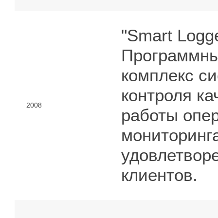
"Smart Logger
Программн
комплекс с
контроля ка
2008
работы опер
мониторинг
удовлетвор
клиентов.