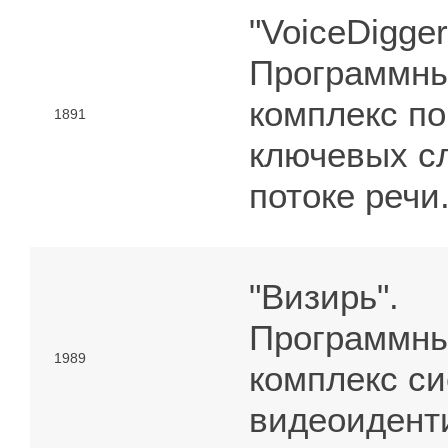
"VoiceDigger
Программн
комплекс по
1891
ключевых с
потоке речи
"Визирь".
Программн
1989
комплекс с
видеоидент