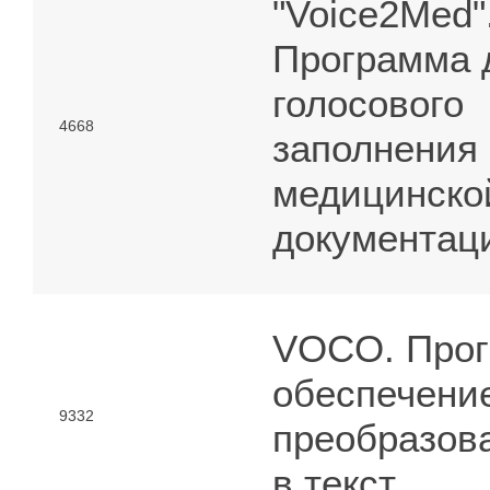
"Voice2Med"
Программа 
голосового
4668
заполнения
медицинско
документац
VOCO. Про
обеспечени
9332
преобразов
в текст