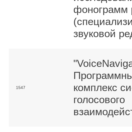
фонограмм 
(специализ
звуковой ре
"VoiceNaviga
Программн
комплекс с
1547
голосового
взаимодейс