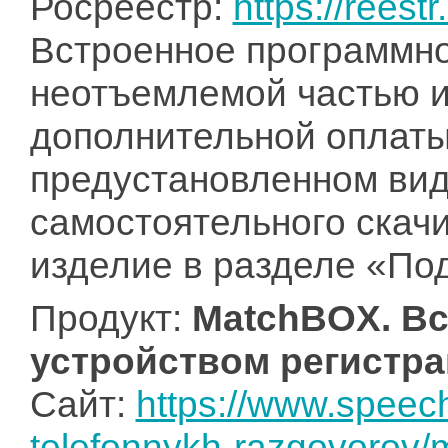
Росреестр:
https://reestr
Встроенное программно
неотъемлемой частью и
дополнительной оплаты
предустановленном виде
самостоятельного скач
изделие в разделе «По
Продукт:
MatchBOX. Вс
устройством регистр
Сайт:
https://www.speech
telefonnykh-razgovorov/