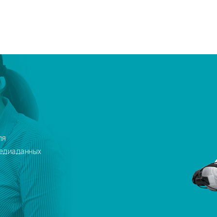
ля
медиаданных