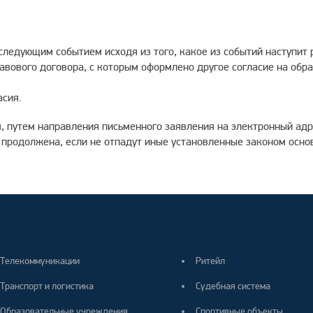
следующим событием исходя из того, какое из событий наступит 
авового договора, с которым оформлено другое согласие на обр
асия.
, путем направления письменного заявления на электронный ад
родолжена, если не отпадут иные установленные законом основ
Телекоммуникации
Ритейл
Транспорт и логистика
Судебная система
Образовательные учреждения
Спортивные объекты