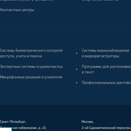
Контактные центры
Системы биометрического контроля
Системы видеонаблюдения
доступа, учета и поиска
и видеорегистраторы
Экспертные системы и шумоочистка
Программы для распознава
в текст
Микрофонные решения и усилители
Профессиональные диктоф
Санкт-Петербург
,
Москва,
Выборгская набережная, д. 45,
2-ой Сыромятнический переулок