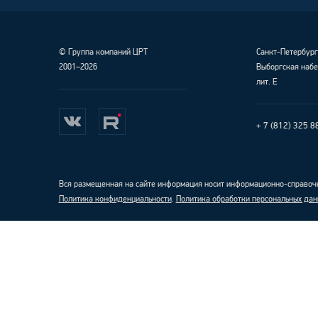
©
Группа компаний ЦРТ
Санкт-Петербур
2001–2026
Выборгская набе
лит. Е
+ 7 (812) 325 8
Вся размещенная на сайте информация носит информационно-справочн
Политика конфиденциальности
.
Политика обработки персональных дан