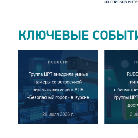
из списков инт
КЛЮЧЕВЫЕ СОБЫТ
НОВОСТИ
Н
Группа ЦРТ внедрила умные
RUBE
камеры со встроенной
инт
видеоаналитикой в АПК
с биометр
«Безопасный город» в Курске
группы ЦРТ
дост
29 июля 2026 г.
2 и