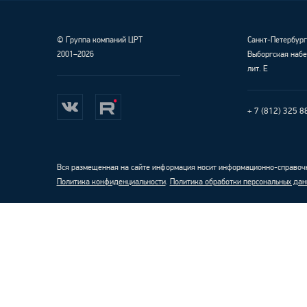
©
Группа компаний ЦРТ
Санкт-Петербур
2001–2026
Выборгская набе
лит. Е
+ 7 (812) 325 8
Вся размещенная на сайте информация носит информационно-справочн
Политика конфиденциальности
.
Политика обработки персональных дан