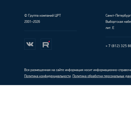
©
Группа компаний ЦРТ
Санкт-Петербур
2001–2026
Выборгская набе
лит. Е
+ 7 (812) 325 8
Вся размещенная на сайте информация носит информационно-справочн
Политика конфиденциальности
.
Политика обработки персональных дан