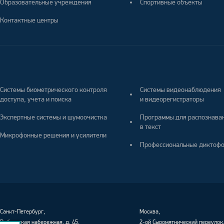
Образовательные учреждения
Спортивные объекты
Контактные центры
Системы биометрического контроля
Системы видеонаблюдения
доступа, учета и поиска
и видеорегистраторы
Экспертные системы и шумоочистка
Программы для распознава
в текст
Микрофонные решения и усилители
Профессиональные диктоф
Санкт-Петербург
,
Москва,
Выборгская набережная, д. 45,
2-ой Сыромятнический переулок