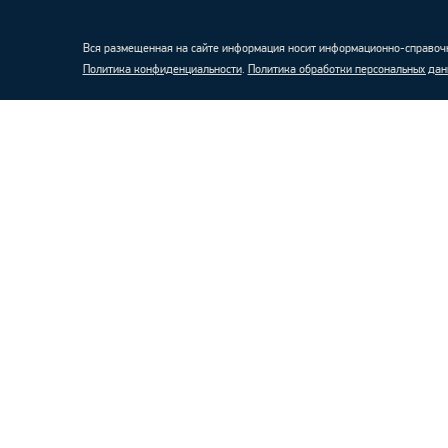
Вся размещенная на сайте информация носит информационно-справочн
Политика конфиденциальности
.
Политика обработки персональных дан