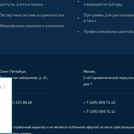
доступа, учета и поиска
и видеорегистраторы
Экспертные системы и шумоочистка
Программы для распознава
в текст
Микрофонные решения и усилители
Профессиональные диктоф
Санкт-Петербург
,
Москва,
Выборгская набережная, д. 45,
2-ой Сыромятнический переулок
лит. Е
дом 1
о
+ 7 (812) 325 88 48
+ 7 (495) 669 74 40
+ 7 (495) 669 74 44
ционно-справочный характер и не является публичной офертой согласно действующе
персональных данных
.