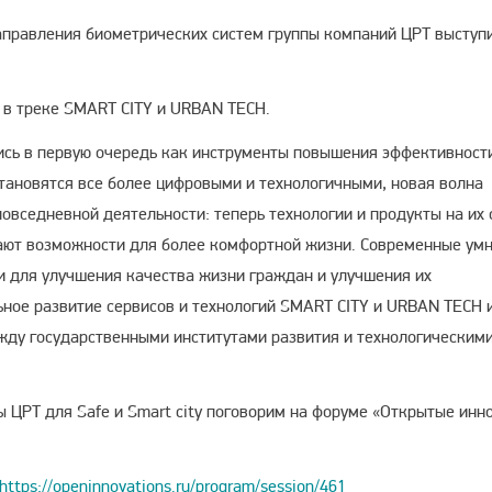
аправления биометрических систем группы компаний ЦРТ выступ
т в треке SMART CITY и URBAN TECH.
ись в первую очередь как инструменты повышения эффективност
становятся все более цифровыми и технологичными, новая волна
овседневной деятельности: теперь технологии и продукты на их 
дают возможности для более комфортной жизни. Современные ум
и для улучшения качества жизни граждан и улучшения их
ьное развитие сервисов и технологий SMART CITY и URBAN TECH 
жду государственными институтами развития и технологическим
ы ЦРТ для Safe и Smart city поговорим на форуме «Открытые инн
https://openinnovations.ru/program/session/461