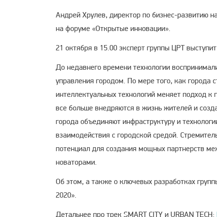
Андрей Хрулев, директор по бизнес-развитию н
на форуме «Открытые инновации».
21 октября в 15.00 эксперт группы ЦРТ выступи
До недавнего времени технологии воспринимал
управления городом. По мере того, как города 
интеллектуальных технологий меняет подход к п
все больше внедряются в жизнь жителей и соз
города объединяют инфраструктуру и технологи
взаимодействия с городской средой. Стремител
потенциал для создания мощных партнерств ме
новаторами.
Об этом, а также о ключевых разработках групп
2020».
Детальнее про трек SMART CITY и URBAN TECH: