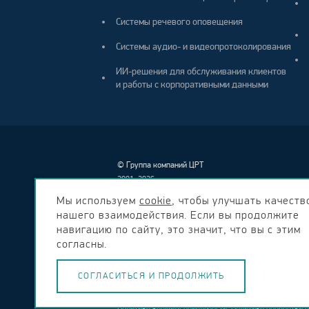
Системы речевого оповещения
Системы аудио- и видеопротоколирования
ИИ-решения для обслуживания клиентов
и работы с корпоративными данными
©
Группа компаний ЦРТ
2001–2026
Мы используем
cookie
, чтобы улучшать качеств
нашего взаимодействия. Если вы продолжите
навигацию по сайту, это значит, что вы с этим
согласны.
СОГЛАСИТЬСЯ И ПРОДОЛЖИТЬ
Вся размещенная на сайте информация носит информа
Политика конфиденциальности
.
Политика обработки 