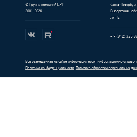
©
Группа компаний ЦРТ
Санкт-Петербур
2001–2026
Выборгская набе
лит. Е
+ 7 (812) 325 8
Вся размещенная на сайте информация носит информационно-справочн
Политика конфиденциальности
.
Политика обработки персональных дан