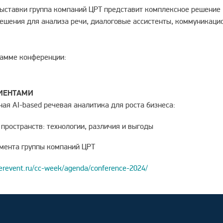
 выставки группа компаний ЦРТ представит комплексное решение
ешения для анализа речи, диалоговые ассистенты, коммуникаци
рамме конференции:
ИЕНТАМИ
ая AI-based речевая аналитика для роста бизнеса:
пространств: технологии, различия и выгоды
мента группы компаний ЦРТ
terevent.ru/cc-week/agenda/conference-2024/