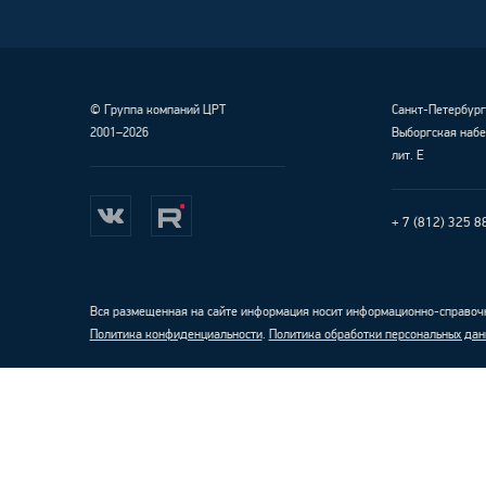
©
Группа компаний ЦРТ
Санкт-Петербур
2001–2026
Выборгская набе
лит. Е
+ 7 (812) 325 8
Вся размещенная на сайте информация носит информационно-справочн
Политика конфиденциальности
.
Политика обработки персональных дан