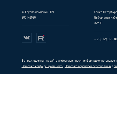
©
Группа компаний ЦРТ
Санкт-Петербур
2001–2026
Выборгская набе
лит. Е
+ 7 (812) 325 8
Вся размещенная на сайте информация носит информационно-справочн
Политика конфиденциальности
.
Политика обработки персональных дан