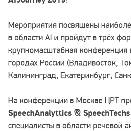
AI
Journey
2019
!
Мероприятия посвящены наиболе
в области AI и пройдут в трёх фо
крупномасштабная конференция в
городах России (Владивосток, То
Калининград, Екатеринбург, Санк
На конференции в Москве ЦРТ пр
Speech
Analyttics
&
Speech
Techs
специалисты в области речевой а