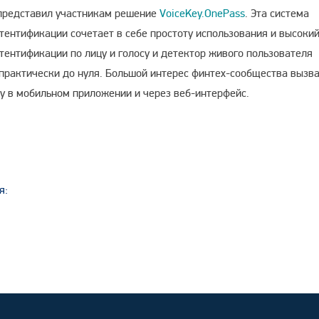
 представил участникам решение
VoiceKey.OnePass
. Эта система
ентификации сочетает в себе простоту использования и высоки
тентификации по лицу и голосу и детектор живого пользователя
практически до нуля. Большой интерес финтех-сообщества вызв
у в мобильном приложении и через веб-интерфейс.
я: