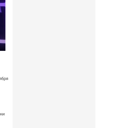
ября
ики