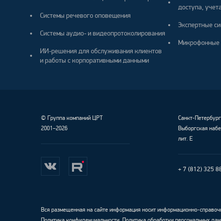
доступа, учета
Системы речевого оповещения
Экспертные си
Системы аудио- и видеопротоколирования
Микрофонные 
ИИ-решения для обслуживания клиентов
и работы с корпоративными данными
©
Группа компаний ЦРТ
Санкт-Петербур
2001–2026
Выборгская набе
лит. Е
+ 7 (812) 325 8
Вся размещенная на сайте информация носит информационно-справочн
Политика конфиденциальности
.
Политика обработки персональных дан