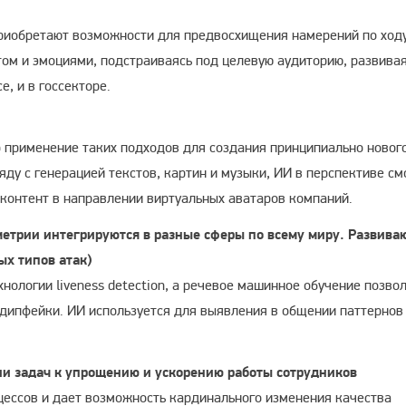
приобретают возможности для предвосхищения намерений по ход
стом и эмоциями, подстраиваясь под целевую аудиторию, развива
, и в госсекторе.
о применение таких подходов для создания принципиально новог
яду с генерацией текстов, картин и музыки, ИИ в перспективе с
 контент в направлении виртуальных аватаров компаний.
метрии интегрируются в разные сферы по всему миру. Развива
ых типов атак)
ологии liveness detection, а речевое машинное обучение позво
дипфейки. ИИ используется для выявления в общении паттернов
ии задач к упрощению и ускорению работы сотрудников
ессов и дает возможность кардинального изменения качества