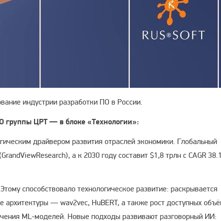
вание индустрии разработки ПО в России.
O группы ЦРТ — в блоке «Технологии»:
огическим драйвером развития отраслей экономики. Глобальный
(GrandViewResearch), а к 2030 году составит $1,8 трлн с CAGR 38
 Этому способствовало технологическое развитие: раскрывается
е архитектуры — wav2vec, HuBERT, а также рост доступных объ
учения ML-моделей. Новые подходы развивают разговорный ИИ: