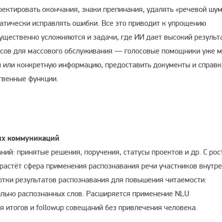
рректировать окончания, знаки препинания, удалять «речевой шу
матически исправлять ошибки. Все это приводит к упрощению
ущественно усложняются и задачи, где ИИ дает высокий результа
сов для массового обслуживания — голосовые помощники уже м
ы или конкретную информацию, предоставить документы и справк
твенные функции.
их коммуникаций
ний: принятые решения, поручения, статусы проектов и др. С рос
растёт сфера применения распознавания речи участников внутр
тки результатов распознавания для повышения читаемости:
ильно распознанных слов. Расширяется применение NLU
 итогов и followup совещаний без привлечения человека.