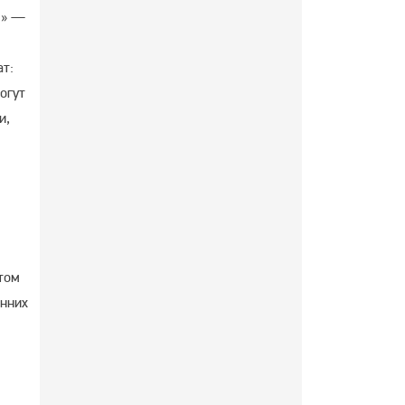
м» —
т:
огут
и,
том
енних