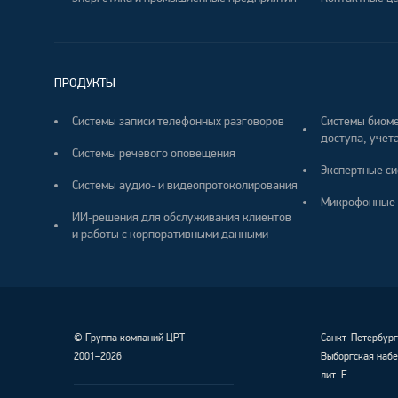
ПРОДУКТЫ
Системы записи телефонных разговоров
Системы биоме
доступа, учета
Системы речевого оповещения
Экспертные си
Системы аудио- и видеопротоколирования
Микрофонные 
ИИ-решения для обслуживания клиентов
и работы с корпоративными данными
©
Группа компаний ЦРТ
Санкт-Петербур
2001–2026
Выборгская набе
лит. Е