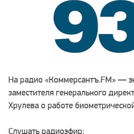
На радио «Коммерсантъ.FM» — э
заместителя генерального дирек
Хрулева о работе биометрическо
Cлушать радиоэфир: