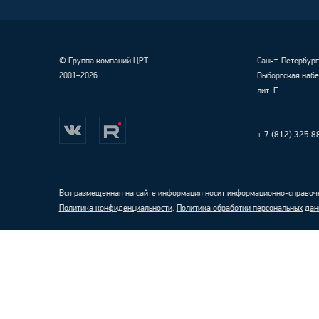
©
Группа компаний ЦРТ
Санкт-Петербур
2001–2026
Выборгская набе
лит. Е
+ 7 (812) 325 8
Вся размещенная на сайте информация носит информационно-справочн
Политика конфиденциальности
.
Политика обработки персональных дан