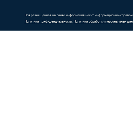
Вся размещенная на сайте информация носит информационно-справочн
Политика конфиденциальности
.
Политика обработки персональных дан