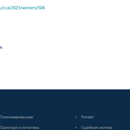
ru/cca/2023/winners/506
я:
Телекоммуникации
Ритейл
Транспорт и логистика
Судебная система