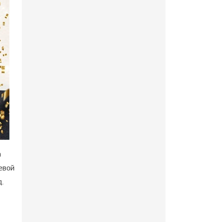
а
евой
д.