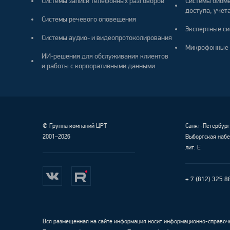
Системы записи телефонных разговоров
Системы биоме
доступа, учета
Системы речевого оповещения
Экспертные си
Системы аудио- и видеопротоколирования
Микрофонные 
ИИ-решения для обслуживания клиентов
и работы с корпоративными данными
©
Группа компаний ЦРТ
Санкт-Петербур
2001–2026
Выборгская набе
лит. Е
+ 7 (812) 325 8
Вся размещенная на сайте информация носит информационно-справочн