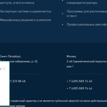
доступа, учета и поиска
и видеорегистраторы
Экспертные системы и шумоочистка
Программы для распознава
в текст
Микрофонные решения и усилители
Профессиональные диктоф
Санкт-Петербург
,
Москва,
Выборгская набережная, д. 45,
2-ой Сыромятнический переулок
лит. Е
дом 1
о
+ 7 (812) 325 88 48
+ 7 (495) 669 74 40
+ 7 (495) 669 74 44
ционно-справочный характер и не является публичной офертой согласно действующе
персональных данных
.