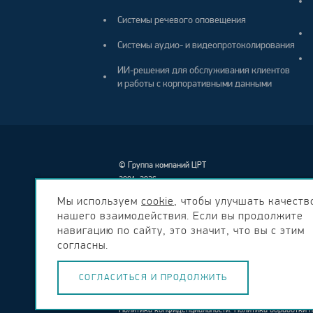
Системы речевого оповещения
Системы аудио- и видеопротоколирования
ИИ-решения для обслуживания клиентов
и работы с корпоративными данными
©
Группа компаний ЦРТ
2001–2026
Мы используем
cookie
, чтобы улучшать качеств
нашего взаимодействия. Если вы продолжите
навигацию по сайту, это значит, что вы с этим
согласны.
СОГЛАСИТЬСЯ И ПРОДОЛЖИТЬ
Вся размещенная на сайте информация носит информа
Политика конфиденциальности
.
Политика обработки 