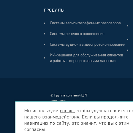
ПРОДУКТЫ
Системы записи телефонных разговоров
Системы речевого оповещения
Системы аудио- и видеопротоколирования
ИИ-решения для обслуживания клиентов
и работы с корпоративными данными
©
Группа компаний ЦРТ
2001–2026
Мы используем
cookie
, чтобы улучшать качеств
нашего взаимодействия. Если вы продолжите
навигацию по сайту, это значит, что вы с этим
согласны.