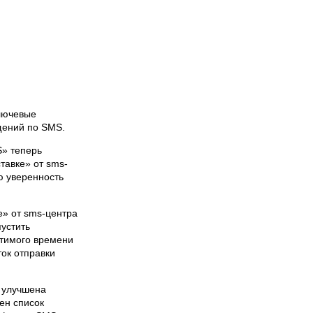
лючевые
щений по SMS.
» теперь
тавке» от sms-
ю уверенность
е» от sms-центра
устить
стимого времени
ток отправки
 улучшена
ен список