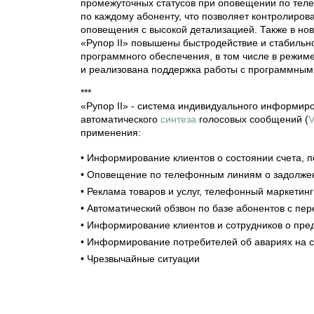
промежуточных статусов при оповещении по тел
по каждому абоненту, что позволяет контролирова
оповещения с высокой детализацией. Также в но
«Рупор II» повышены быстродействие и стабильн
программного обеспечения, в том числе в режи
и реализована поддержка работы с программным
***
«Рупор II» - система индивидуального информир
автоматического
синтеза
голосовых сообщений (
V
применения:
• Информирование клиентов о состоянии счета, 
• Оповещение по телефонным линиям о задолже
• Реклама товаров и услуг, телефонный маркетин
• Автоматический обзвон по базе абонентов с пе
• Информирование клиентов и сотрудников о пр
• Информирование потребителей об авариях на с
• Чрезвычайные ситуации