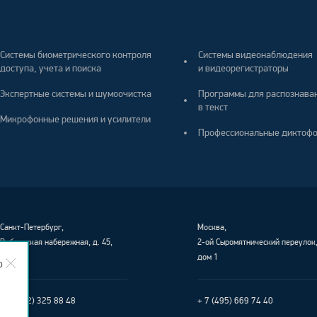
Системы биометрического контроля
Системы видеонаблюдения
доступа, учета и поиска
и видеорегистраторы
Экспертные системы и шумоочистка
Программы для распознава
в текст
Микрофонные решения и усилители
Профессиональные диктоф
Санкт-Петербург
,
Москва,
Выборгская набережная, д. 45,
2-ой Сыромятнический переулок
лит. Е
дом 1
о
+ 7 (812) 325 88 48
+ 7 (495) 669 74 40