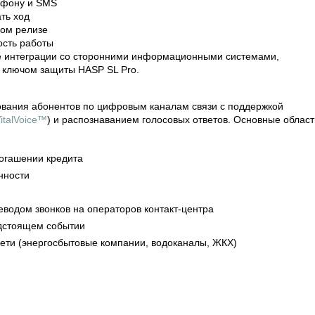
ефону и SMS
ть ход
вом релизе
ость работы
ме интеграции со сторонними информационными системами,
 ключом защиты HASP SL Pro.
ования абонентов по цифровым каналам связи с поддержкой
italVoice™
) и распознаванием голосовых ответов. Основные област
погашении кредита
нности
г
реводом звонков на операторов контакт-центра
едстоящем событии
ети (энергосбытовые компании, водоканалы, ЖКХ)