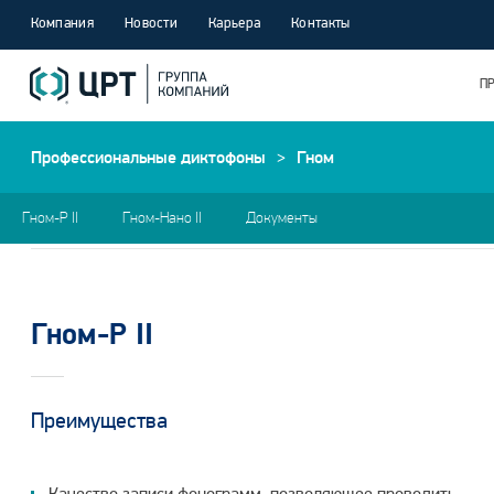
Компания
Новости
Карьера
Контакты
П
Профессиональные диктофоны
>
Гном
Гном-Р II
Гном-Нано II
Документы
Гном-Р II
Преимущества