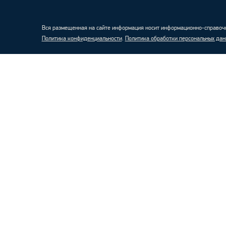
Вся размещенная на сайте информация носит информационно-справочн
Политика конфиденциальности
.
Политика обработки персональных дан