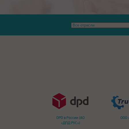
DPD в России (АО
ООО 
«ДПД РУС»)