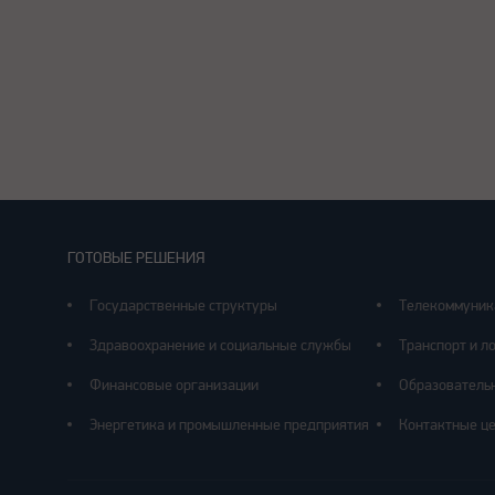
ГОТОВЫЕ РЕШЕНИЯ
Государственные структуры
Телекоммуник
Здравоохранение и социальные службы
Транспорт и л
Финансовые организации
Образователь
Энергетика и промышленные предприятия
Контактные ц