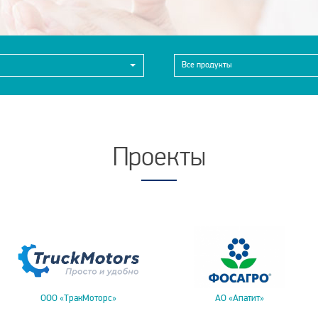
Все продукты
Проекты
ООО «ТракМоторс»
АО «Апатит»