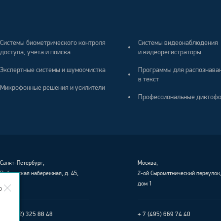
Системы биометрического контроля
Системы видеонаблюдения
доступа, учета и поиска
и видеорегистраторы
Экспертные системы и шумоочистка
Программы для распознава
в текст
Микрофонные решения и усилители
Профессиональные диктоф
Санкт-Петербург
,
Москва,
Выборгская набережная, д. 45,
2-ой Сыромятнический переулок
лит. Е
дом 1
о
+ 7 (812) 325 88 48
+ 7 (495) 669 74 40