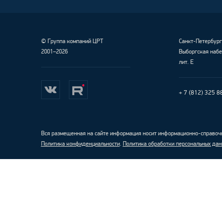
©
Группа компаний ЦРТ
Санкт-Петербур
2001–2026
Выборгская набе
лит. Е
+ 7 (812) 325 8
Вся размещенная на сайте информация носит информационно-справочн
Политика конфиденциальности
.
Политика обработки персональных дан