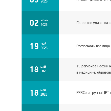
2026
02
июнь
Голос как улика: как
2026
19
май
Распознаны все лица
2026
15 регионов России 
18
май
2026
в медицине, образов
18
май
PERCo и группа ЦРТ 
2026