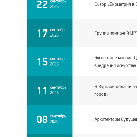
22
сентябрь
Обзор «Биометрия в
2025
17
сентябрь
Группа компаний ЦРТ
2025
Экспертное мнение Д
15
сентябрь
2025
внедрения искусств
В Курской области з
11
сентябрь
2025
город»
08
сентябрь
Архитекторы будущег
2025