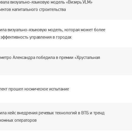
вала визуально-языковую модель «Визирь.VLM»
ектов капитального строительства
ила визуально-языковую модель, которая может более
 эффективность управления в городах
 метро Александра победила в премии «Хрустальная
лект прошел космическое испытание
ила кейс внедрения речевых технологий в ВТБ и тренд
номных операторов