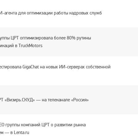
И-агента для оптимизации работы кадровых служб
руппы ЦРТ оптимизировала более 80% рутины
икаций в TruckMotors
стировала GigaChat на новых ИИ-серверах собственной
Т «Визирь.СКУД» — на телеканале «Россия»
EO группы компаний ЦРТ о развитии рынка
м — в Lenta.ru