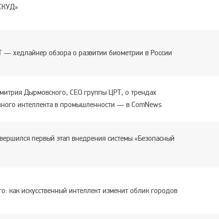
 СКУД»
 — хедлайнер обзора о развитии биометрии в России
митрия Дырмовского, CEO группы ЦРТ, о трендах
енного интеллекта в промышленности — в ComNews
авершился первый этап внедрения системы «Безопасный
о: как искусственный интеллект изменит облик городов