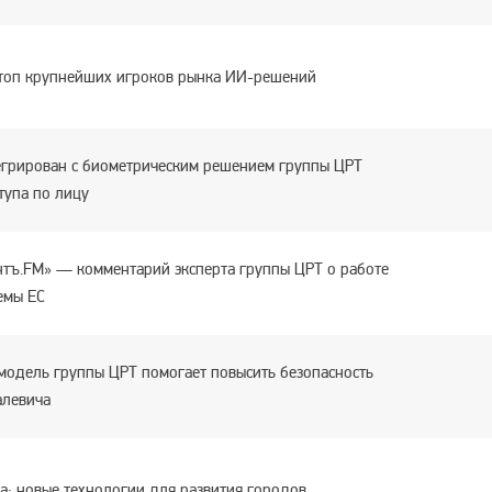
 топ крупнейших игроков рынка ИИ-решений
грирован с биометрическим решением группы ЦРТ
тупа по лицу
тъ.FM» — комментарий эксперта группы ЦРТ о работе
емы ЕС
модель группы ЦРТ помогает повысить безопасность
алевича
са: новые технологии для развития городов