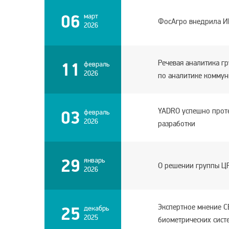
06
март
ФосАгро внедрила И
2026
Речевая аналитика г
11
февраль
2026
по аналитике коммун
YADRO успешно проте
03
февраль
2026
разработки
29
январь
О решении группы ЦР
2026
Экспертное мнение C
25
декабрь
2025
биометрических систе