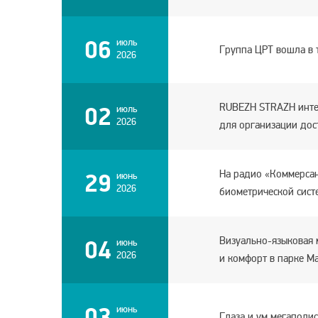
06
июль
Группа ЦРТ вошла в
2026
RUBEZH STRAZH инте
02
июль
2026
для организации дос
На радио «Коммерсан
29
июнь
2026
биометрической сист
Визуально-языковая 
04
июнь
2026
и комфорт в парке М
03
июнь
Глаза и ум мегаполи