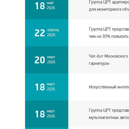
Группа ЦРТ адаптиро
18
май
2026
для мониторинга объ
Группа ЦРТ представ
22
апрель
2026
чем на 30% повысить
Чат-бот Московского
20
март
2026
гарнитура»
18
март
Искусственный интел
2026
Группа ЦРТ представ
18
март
2026
мультиагентных авто