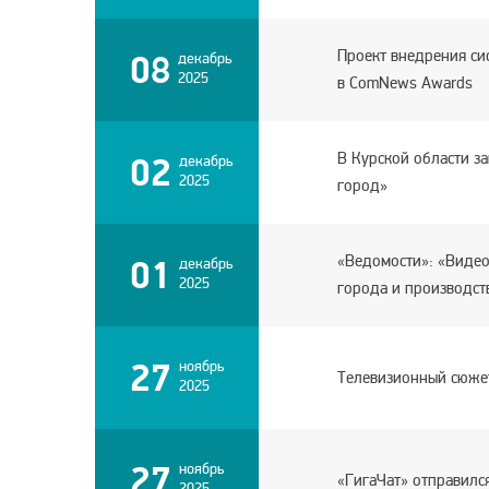
Проект внедрения си
08
декабрь
2025
в СomNews Awards
В Курской области з
02
декабрь
2025
город»
«Ведомости»: «Видео
01
декабрь
2025
города и производст
27
ноябрь
Телевизионный сюжет
2025
27
ноябрь
«ГигаЧат» отправилс
2025